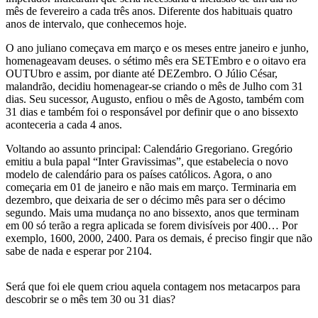
mês de fevereiro a cada três anos. Diferente dos habituais quatro
anos de intervalo, que conhecemos hoje.
O ano juliano começava em março e os meses entre janeiro e junho,
homenageavam deuses. o sétimo mês era SETEmbro e o oitavo era
OUTUbro e assim, por diante até DEZembro. O Júlio César,
malandrão, decidiu homenagear-se criando o mês de Julho com 31
dias. Seu sucessor, Augusto, enfiou o mês de Agosto, também com
31 dias e também foi o responsável por definir que o ano bissexto
aconteceria a cada 4 anos.
Voltando ao assunto principal: Calendário Gregoriano. Gregório
emitiu a bula papal “Inter Gravissimas”, que estabelecia o novo
modelo de calendário para os países católicos. Agora, o ano
começaria em 01 de janeiro e não mais em março. Terminaria em
dezembro, que deixaria de ser o décimo mês para ser o décimo
segundo. Mais uma mudança no ano bissexto, anos que terminam
em 00 só terão a regra aplicada se forem divisíveis por 400… Por
exemplo, 1600, 2000, 2400. Para os demais, é preciso fingir que não
sabe de nada e esperar por 2104.
Será que foi ele quem criou aquela contagem nos metacarpos para
descobrir se o mês tem 30 ou 31 dias?