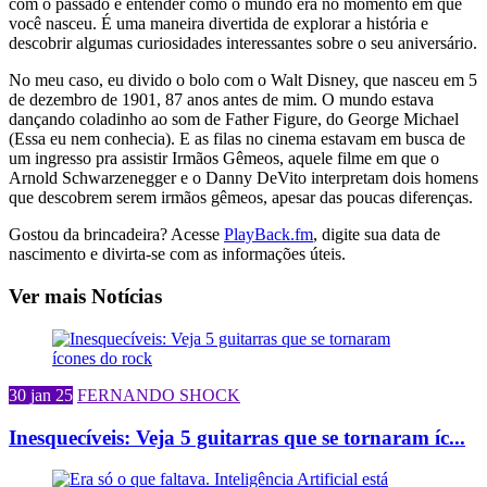
com o passado e entender como o mundo era no momento em que
você nasceu. É uma maneira divertida de explorar a história e
descobrir algumas curiosidades interessantes sobre o seu aniversário.
No meu caso, eu divido o bolo com o Walt Disney, que nasceu em 5
de dezembro de 1901, 87 anos antes de mim. O mundo estava
dançando coladinho ao som de Father Figure, do George Michael
(Essa eu nem conhecia). E as filas no cinema estavam em busca de
um ingresso pra assistir Irmãos Gêmeos, aquele filme em que o
Arnold Schwarzenegger e o Danny DeVito interpretam dois homens
que descobrem serem irmãos gêmeos, apesar das poucas diferenças.
Gostou da brincadeira? Acesse
PlayBack.fm
, digite sua data de
nascimento e divirta-se com as informações úteis.
Ver mais Notícias
30 jan 25
FERNANDO SHOCK
Inesquecíveis: Veja 5 guitarras que se tornaram íc...