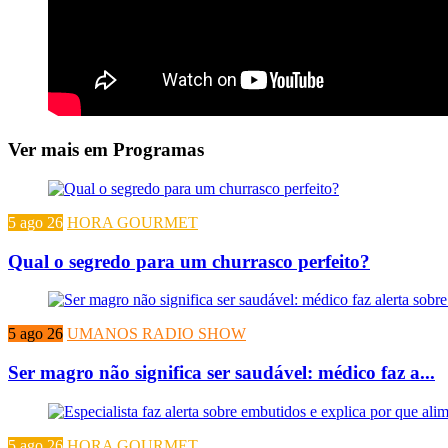
Ver mais em Programas
5 ago 26
HORA GOURMET
Qual o segredo para um churrasco perfeito?
5 ago 26
UMANOS RADIO SHOW
Ser magro não significa ser saudável: médico faz a...
5 ago 26
HORA GOURMET