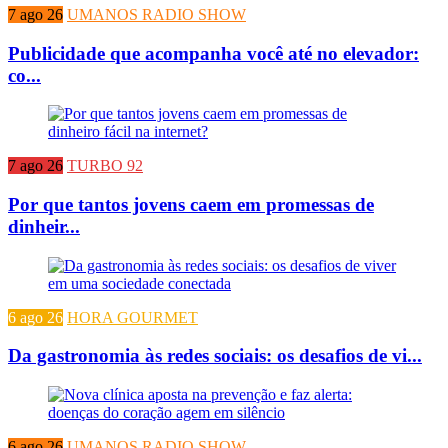
7 ago 26
UMANOS RADIO SHOW
Publicidade que acompanha você até no elevador:
co...
7 ago 26
TURBO 92
Por que tantos jovens caem em promessas de
dinheir...
6 ago 26
HORA GOURMET
Da gastronomia às redes sociais: os desafios de vi...
6 ago 26
UMANOS RADIO SHOW