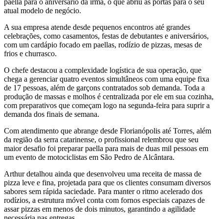
paella para o aniversário da irmã, o que abriu as portas para o seu
atual modelo de negócio.
A sua empresa atende desde pequenos encontros até grandes
celebrações, como casamentos, festas de debutantes e aniversários,
com um cardápio focado em paellas, rodízio de pizzas, mesas de
frios e churrasco.
O chefe destacou a complexidade logística de sua operação, que
chega a gerenciar quatro eventos simultâneos com uma equipe fixa
de 17 pessoas, além de garçons contratados sob demanda. Toda a
produção de massas e molhos é centralizada por ele em sua cozinha,
com preparativos que começam logo na segunda-feira para suprir a
demanda dos finais de semana.
Com atendimento que abrange desde Florianópolis até Torres, além
da região da serra catarinense, o profissional relembrou que seu
maior desafio foi preparar paella para mais de duas mil pessoas em
um evento de motociclistas em São Pedro de Alcântara.
Arthur detalhou ainda que desenvolveu uma receita de massa de
pizza leve e fina, projetada para que os clientes consumam diversos
sabores sem rápida saciedade. Para manter o ritmo acelerado dos
rodízios, a estrutura móvel conta com fornos especiais capazes de
assar pizzas em menos de dois minutos, garantindo a agilidade
necessária nas entregas.