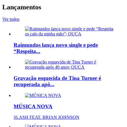
Lançamentos
Ver todos
Raimundos lança novo single e pede
“Respeita...
Gravação esquecida de Tina Turner é
recuperada apó...
MÚSICA NOVA
SLASH FEAT. BRIAN JOHNSON