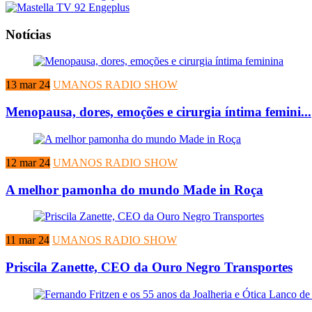
Notícias
13 mar 24
UMANOS RADIO SHOW
Menopausa, dores, emoções e cirurgia íntima femini...
12 mar 24
UMANOS RADIO SHOW
A melhor pamonha do mundo Made in Roça
11 mar 24
UMANOS RADIO SHOW
Priscila Zanette, CEO da Ouro Negro Transportes