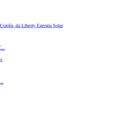
..
..