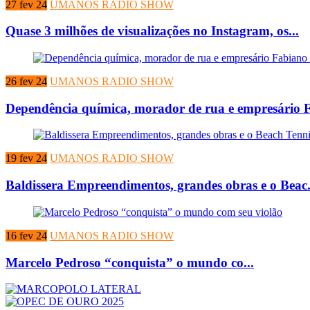
27 fev 24
UMANOS RADIO SHOW
Quase 3 milhões de visualizações no Instagram, os...
26 fev 24
UMANOS RADIO SHOW
Dependência química, morador de rua e empresário F.
19 fev 24
UMANOS RADIO SHOW
Baldissera Empreendimentos, grandes obras e o Beac.
16 fev 24
UMANOS RADIO SHOW
Marcelo Pedroso “conquista” o mundo co...