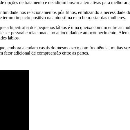
 de opções de tratamento e decidiram buscar alternativas para melhorar 
e a intimidade nos relacionamentos pós-filhos, enfatizando a necessida
 ter um impacto positivo na autoestima e no bem-estar das mulheres.
ue a hipertrofia dos pequenos lábios é uma queixa comum entre as mulh
e ser pessoal e relacionada ao autocuidado e autoconhecimento. Além di
des lábios.
ue, embora atendam casais do mesmo sexo com frequência, muitas vezes
m fator adicional de compreensão entre as partes.