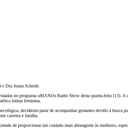
t e Dra Joana Scheidt.
vistadas no programa uMANOs Radio Show desta quarta-feira (13). A con
stética íntima feminina.
cológica, decidiram parar de acompanhar gestantes devido à busca por 
tre carreira e família.
la vontade de proporcionar um cuidado mais abrangente às mulheres, esp