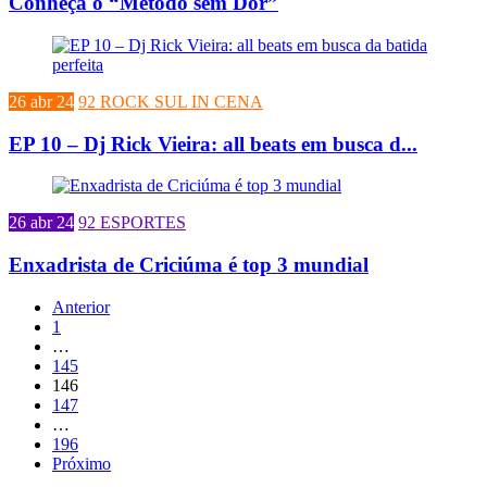
Conheça o “Método sem Dor”
26 abr 24
92 ROCK SUL IN CENA
EP 10 – Dj Rick Vieira: all beats em busca d...
26 abr 24
92 ESPORTES
Enxadrista de Criciúma é top 3 mundial
Anterior
1
…
145
146
147
…
196
Próximo