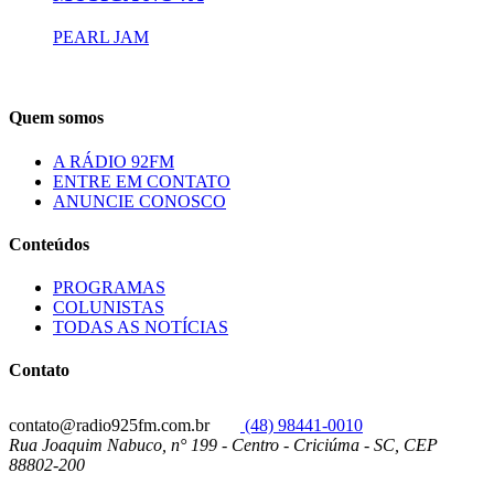
PEARL JAM
Quem somos
A RÁDIO 92FM
ENTRE EM CONTATO
ANUNCIE CONOSCO
Conteúdos
PROGRAMAS
COLUNISTAS
TODAS AS NOTÍCIAS
Contato
contato@radio925fm.com.br
(48) 98441-0010
Rua Joaquim Nabuco, n° 199 - Centro - Criciúma - SC, CEP
88802-200