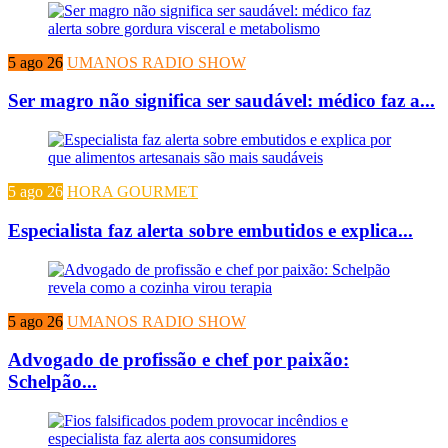
5 ago 26
UMANOS RADIO SHOW
Ser magro não significa ser saudável: médico faz a...
5 ago 26
HORA GOURMET
Especialista faz alerta sobre embutidos e explica...
5 ago 26
UMANOS RADIO SHOW
Advogado de profissão e chef por paixão:
Schelpão...