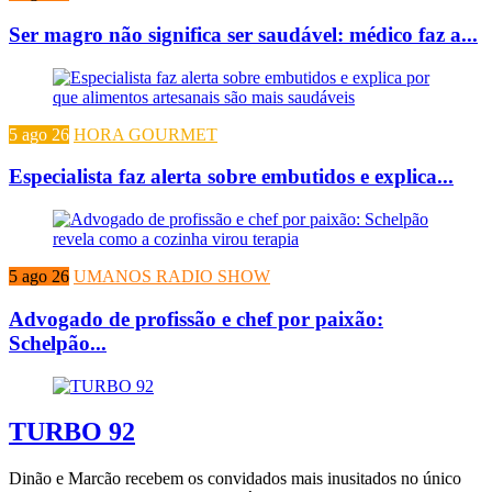
Ser magro não significa ser saudável: médico faz a...
5 ago 26
HORA GOURMET
Especialista faz alerta sobre embutidos e explica...
5 ago 26
UMANOS RADIO SHOW
Advogado de profissão e chef por paixão:
Schelpão...
TURBO 92
Dinão e Marcão recebem os convidados mais inusitados no único