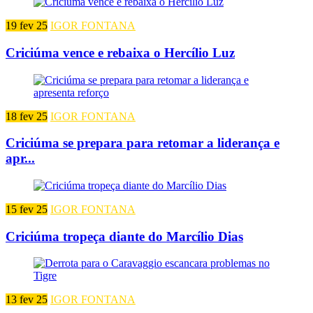
19 fev 25
IGOR FONTANA
Criciúma vence e rebaixa o Hercílio Luz
18 fev 25
IGOR FONTANA
Criciúma se prepara para retomar a liderança e
apr...
15 fev 25
IGOR FONTANA
Criciúma tropeça diante do Marcílio Dias
13 fev 25
IGOR FONTANA