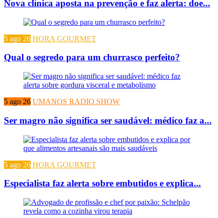
Nova clínica aposta na prevenção e faz alerta: doe...
5 ago 26
HORA GOURMET
Qual o segredo para um churrasco perfeito?
5 ago 26
UMANOS RADIO SHOW
Ser magro não significa ser saudável: médico faz a...
5 ago 26
HORA GOURMET
Especialista faz alerta sobre embutidos e explica...