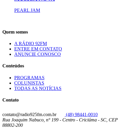
PEARL JAM
Quem somos
A RÁDIO 92FM
ENTRE EM CONTATO
ANUNCIE CONOSCO
Conteúdos
PROGRAMAS
COLUNISTAS
TODAS AS NOTÍCIAS
Contato
contato@radio925fm.com.br
(48) 98441-0010
Rua Joaquim Nabuco, n° 199 - Centro - Criciúma - SC, CEP
88802-200