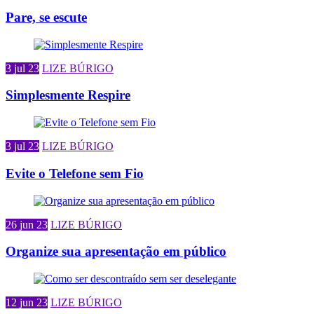
Pare, se escute
3 jul 23
LIZE BÚRIGO
Simplesmente Respire
3 jul 23
LIZE BÚRIGO
Evite o Telefone sem Fio
26 jun 23
LIZE BÚRIGO
Organize sua apresentação em público
12 jun 23
LIZE BÚRIGO