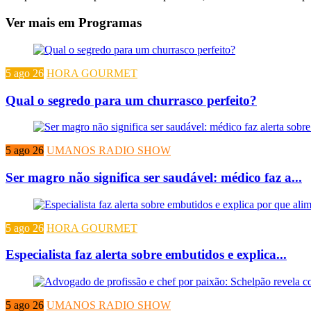
Ver mais em Programas
5 ago 26
HORA GOURMET
Qual o segredo para um churrasco perfeito?
5 ago 26
UMANOS RADIO SHOW
Ser magro não significa ser saudável: médico faz a...
5 ago 26
HORA GOURMET
Especialista faz alerta sobre embutidos e explica...
5 ago 26
UMANOS RADIO SHOW