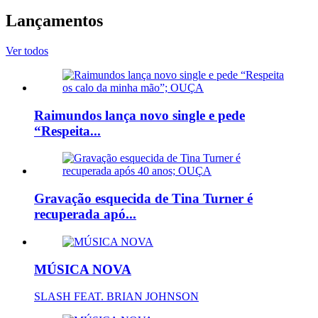
Lançamentos
Ver todos
Raimundos lança novo single e pede
“Respeita...
Gravação esquecida de Tina Turner é
recuperada apó...
MÚSICA NOVA
SLASH FEAT. BRIAN JOHNSON