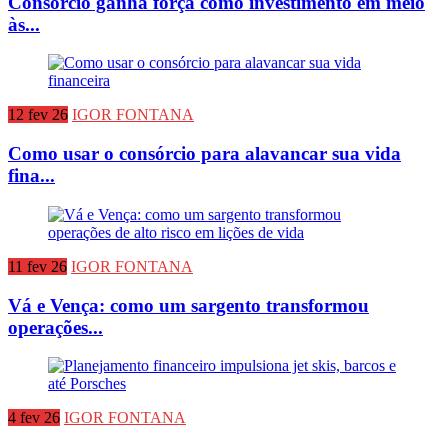
Consórcio ganha força como investimento em meio
às...
12 fev 26
IGOR FONTANA
Como usar o consórcio para alavancar sua vida
fina...
11 fev 26
IGOR FONTANA
Vá e Vença: como um sargento transformou
operações...
4 fev 26
IGOR FONTANA