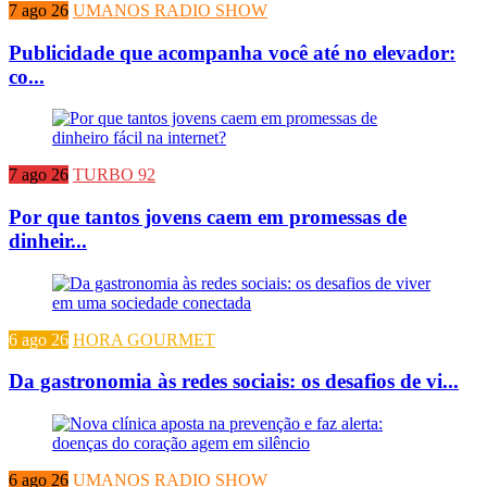
7 ago 26
UMANOS RADIO SHOW
Publicidade que acompanha você até no elevador:
co...
7 ago 26
TURBO 92
Por que tantos jovens caem em promessas de
dinheir...
6 ago 26
HORA GOURMET
Da gastronomia às redes sociais: os desafios de vi...
6 ago 26
UMANOS RADIO SHOW