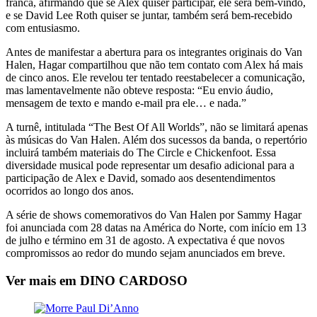
franca, afirmando que se Alex quiser participar, ele será bem-vindo,
e se David Lee Roth quiser se juntar, também será bem-recebido
com entusiasmo.
Antes de manifestar a abertura para os integrantes originais do Van
Halen, Hagar compartilhou que não tem contato com Alex há mais
de cinco anos. Ele revelou ter tentado reestabelecer a comunicação,
mas lamentavelmente não obteve resposta: “Eu envio áudio,
mensagem de texto e mando e-mail pra ele… e nada.”
A turnê, intitulada “The Best Of All Worlds”, não se limitará apenas
às músicas do Van Halen. Além dos sucessos da banda, o repertório
incluirá também materiais do The Circle e Chickenfoot. Essa
diversidade musical pode representar um desafio adicional para a
participação de Alex e David, somado aos desentendimentos
ocorridos ao longo dos anos.
A série de shows comemorativos do Van Halen por Sammy Hagar
foi anunciada com 28 datas na América do Norte, com início em 13
de julho e término em 31 de agosto. A expectativa é que novos
compromissos ao redor do mundo sejam anunciados em breve.
Ver mais em DINO CARDOSO