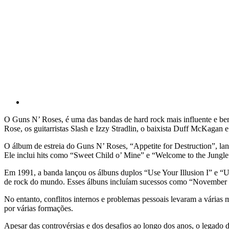
O Guns N’ Roses, é uma das bandas de hard rock mais influente e b
Rose, os guitarristas Slash e Izzy Stradlin, o baixista Duff McKagan e
O álbum de estreia do Guns N’ Roses, “Appetite for Destruction”, l
Ele inclui hits como “Sweet Child o’ Mine” e “Welcome to the Jungl
Em 1991, a banda lançou os álbuns duplos “Use Your Illusion I” e “U
de rock do mundo. Esses álbuns incluíam sucessos como “November
No entanto, conflitos internos e problemas pessoais levaram a vári
por várias formações.
Apesar das controvérsias e dos desafios ao longo dos anos, o legado