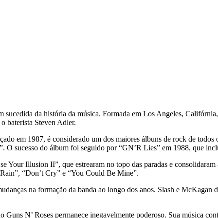
em sucedida da história da música. Formada em Los Angeles, Califórn
 o baterista Steven Adler.
ançado em 1987, é considerado um dos maiores álbuns de rock de todos
e”. O sucesso do álbum foi seguido por “GN’R Lies” em 1988, que incl
se Your Illusion II”, que estrearam no topo das paradas e consolidar
 Rain”, “Don’t Cry” e “You Could Be Mine”.
as mudanças na formação da banda ao longo dos anos. Slash e McKagan
 do Guns N’ Roses permanece inegavelmente poderoso. Sua música contin