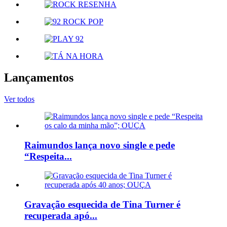
Lançamentos
Ver todos
Raimundos lança novo single e pede
“Respeita...
Gravação esquecida de Tina Turner é
recuperada apó...