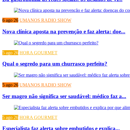
6 ago 26
UMANOS RADIO SHOW
Nova clínica aposta na prevenção e faz alerta: doe...
5 ago 26
HORA GOURMET
Qual o segredo para um churrasco perfeito?
5 ago 26
UMANOS RADIO SHOW
Ser magro não significa ser saudável: médico faz a...
5 ago 26
HORA GOURMET
Especialista faz alerta sobre embutidos e explica...