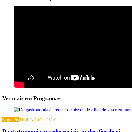
Ver mais em Programas
6 ago 26
HORA GOURMET
Da gastronomia às redes sociais: os desafios de vi...