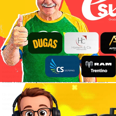
Mano Dal Ponte recebeu Ênio Marco da Silva e Fernando Silva,
proprietários da Silva Grama, no uMANOs Radio Shows. Eles
bateram um papo sobre história e os desafios do cultivo de grama na
região.
O empreendimento nasceu de uma sugestão de familiares que já
cultivavam grama no litoral. A grama, vista como uma cultura fácil e
nativa, exige, no entanto, a adaptação a novas técnicas, sendo a
irrigação e a adubação os grandes segredos para manter o gramado
bonito e saudável, especialmente nas fases extremas do inverno e
verão.
Os empreendedores destacaram a constante evolução da Silva
Grama, que hoje utiliza argila na base da produção para maior
sustentação e aperfeiçoamento das leivas, além de empregar
máquinas e tecnologias para agilidade no plantio em grandes áreas.