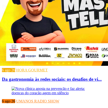
Publicidade que acompanha você até no elevador:
co...
7 ago 26
TURBO 92
Por que tantos jovens caem em promessas de
dinheir...
6 ago 26
HORA GOURMET
Da gastronomia às redes sociais: os desafios de vi...
6 ago 26
UMANOS RADIO SHOW