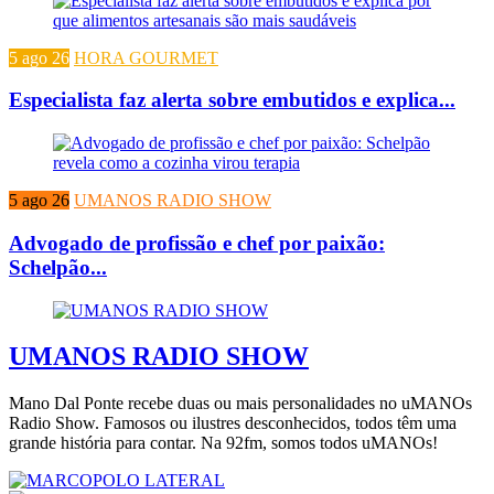
5 ago 26
HORA GOURMET
Especialista faz alerta sobre embutidos e explica...
5 ago 26
UMANOS RADIO SHOW
Advogado de profissão e chef por paixão:
Schelpão...
UMANOS RADIO SHOW
Mano Dal Ponte recebe duas ou mais personalidades no uMANOs
Radio Show. Famosos ou ilustres desconhecidos, todos têm uma
grande história para contar. Na 92fm, somos todos uMANOs!