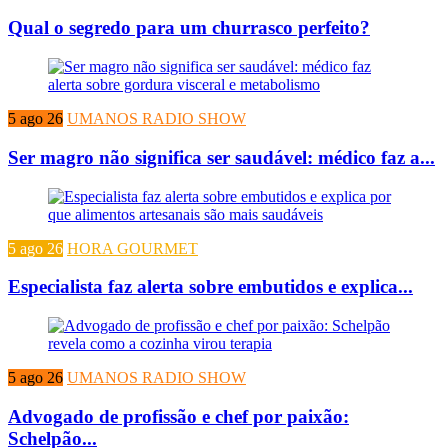
Qual o segredo para um churrasco perfeito?
5 ago 26
UMANOS RADIO SHOW
Ser magro não significa ser saudável: médico faz a...
5 ago 26
HORA GOURMET
Especialista faz alerta sobre embutidos e explica...
5 ago 26
UMANOS RADIO SHOW
Advogado de profissão e chef por paixão:
Schelpão...