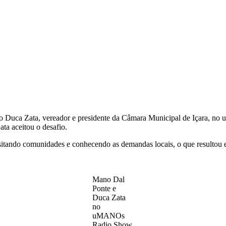
uca Zata, vereador e presidente da Câmara Municipal de Içara, no uM
ata aceitou o desafio.
isitando comunidades e conhecendo as demandas locais, o que resulto
Mano Dal
Ponte e
Duca Zata
no
uMANOs
Radio Show