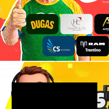
Uma das principais escolas de Criciúma e que leva na sua criação a
identidade do carvão, a Sociedade de Assistência ao Trabalhador do
Carvão – SATC – foi criada em 1955 e constituída com o dinheiro
das companhias mineradoras que operavam em Criciúma na época.
Sua fundação se deu no mesmo dia da padroeira dos mineiros, Santa
Bárbara, em 4 de dezembro de 1955.
O objetivo inicial da instituição era a prestação de assistência
médica e farmacêutica e também aprendizado técnico aos
trabalhadores da indústria carbonífera sul catarinense, assim como
seus dependentes e filhos.
Confirma o programa completo no YouTube
: