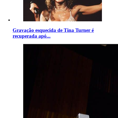
Gravação esquecida de Tina Turner é
recuperada apó...