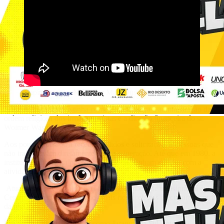
Capítulo 008 – Narração: Manu Justino
A escola inicialmente tinha como característica a administração da
ordem religiosa dos irmãos maristas e a direção financeira do sr.
Woimer Wasniewski.
Aos poucos, passou a receber pedidos e solicitação de pessoas que
não trabalhavam diretamente com a mineração. Até que em 1980, a
instituição foi aberta para alunos que não tinham relação com a
atividade mineradora.
Atualmente, a escola da SATC – que também se transformou em
Centro Universitário é um dos mais ricos celeiros da cultura técnica
da região.
Em Santa Catarina, cidades como Jaraguá do Sul, Joinville,