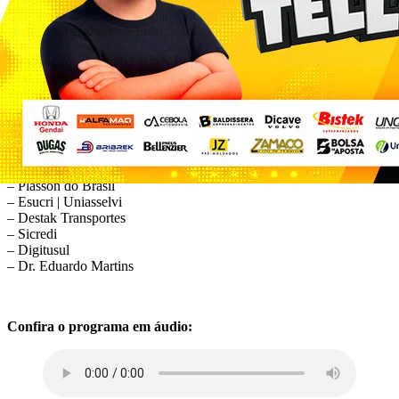
Blumenau e, claro, Criciúma, contam com a mão de obra de jovens
talentos formados pela instituição.
Realização: Rádio 92 Rock Pop
Texto e produção: Manu Justino
Produção de vídeo: Igor Fontana
Giassi Supermercados no Centenário
Capítulo 008: Satc
Patrocinadores:
– Plasson do Brasil
– Esucri | Uniasselvi
– Destak Transportes
– Sicredi
– Digitusul
– Dr. Eduardo Martins
Confira o programa em áudio: