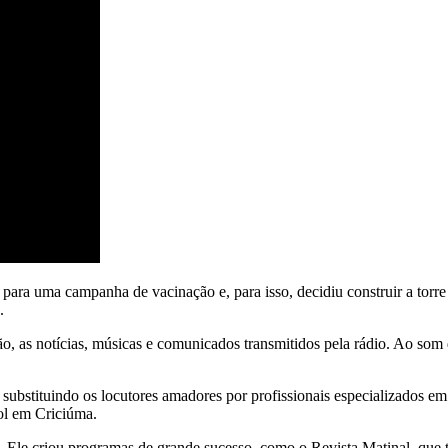
ra uma campanha de vacinação e, para isso, decidiu construir a torre d
.
ão, as notícias, músicas e comunicados transmitidos pela rádio. Ao so
substituindo os locutores amadores por profissionais especializados em 
bol em Criciúma.
le criou programas de grande sucesso, como o Revista Matinal, que trazi