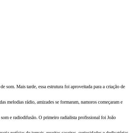
e som. Mais tarde, essa estrutura foi aproveitada para a criação de
m das melodias rádio, amizades se formaram, namoros começaram e
som e radiodifusão. O primeiro radialista profissional foi João
a notícias de jornais, receitas caseiras, curiosidades e dedicatórias