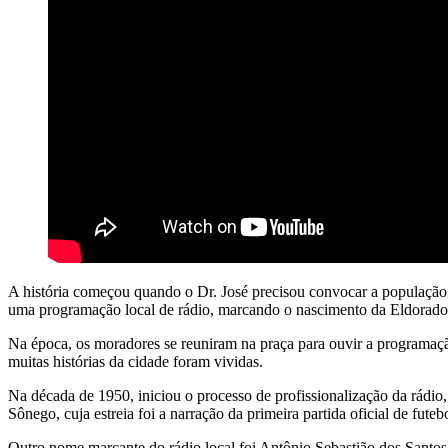
A história começou quando o Dr. José precisou convocar a população pa
uma programação local de rádio, marcando o nascimento da Eldorado
Na época, os moradores se reuniram na praça para ouvir a programaç
muitas histórias da cidade foram vividas.
Na década de 1950, iniciou o processo de profissionalização da rádio, 
Sônego, cuja estreia foi a narração da primeira partida oficial de fute
Outro nome marcante do rádio local foi Antônio Sebastião dos Santos. E