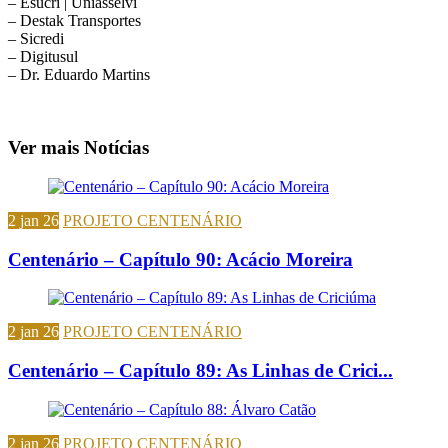
– Esucri | Uniasselvi
– Destak Transportes
– Sicredi
– Digitusul
– Dr. Eduardo Martins
Ver mais Notícias
2 jan 26
PROJETO CENTENÁRIO
Centenário – Capítulo 90: Acácio Moreira
2 jan 26
PROJETO CENTENÁRIO
Centenário – Capítulo 89: As Linhas de Crici...
2 jan 26
PROJETO CENTENÁRIO