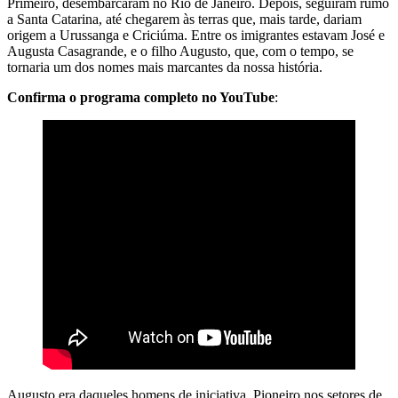
Primeiro, desembarcaram no Rio de Janeiro. Depois, seguiram rumo
a Santa Catarina, até chegarem às terras que, mais tarde, dariam
origem a Urussanga e Criciúma. Entre os imigrantes estavam José e
Augusta Casagrande, e o filho Augusto, que, com o tempo, se
tornaria um dos nomes mais marcantes da nossa história.
Confirma o programa completo no YouTube
:
Augusto era daqueles homens de iniciativa. Pioneiro nos setores de