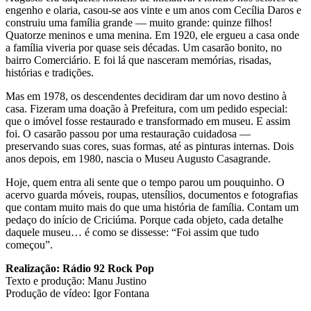
engenho e olaria, casou-se aos vinte e um anos com Cecília Daros e
construiu uma família grande — muito grande: quinze filhos!
Quatorze meninos e uma menina. Em 1920, ele ergueu a casa onde
a família viveria por quase seis décadas. Um casarão bonito, no
bairro Comerciário. E foi lá que nasceram memórias, risadas,
histórias e tradições.
Mas em 1978, os descendentes decidiram dar um novo destino à
casa. Fizeram uma doação à Prefeitura, com um pedido especial:
que o imóvel fosse restaurado e transformado em museu. E assim
foi. O casarão passou por uma restauração cuidadosa —
preservando suas cores, suas formas, até as pinturas internas. Dois
anos depois, em 1980, nascia o Museu Augusto Casagrande.
Hoje, quem entra ali sente que o tempo parou um pouquinho. O
acervo guarda móveis, roupas, utensílios, documentos e fotografias
que contam muito mais do que uma história de família. Contam um
pedaço do início de Criciúma. Porque cada objeto, cada detalhe
daquele museu… é como se dissesse: “Foi assim que tudo
começou”.
Realização: Rádio 92 Rock Pop
Texto e produção: Manu Justino
Produção de vídeo: Igor Fontana