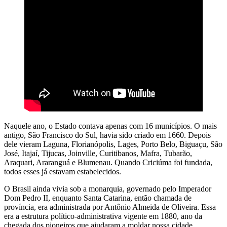
Naquele ano, o Estado contava apenas com 16 municípios. O mais
antigo, São Francisco do Sul, havia sido criado em 1660. Depois
dele vieram Laguna, Florianópolis, Lages, Porto Belo, Biguaçu, São
José, Itajaí, Tijucas, Joinville, Curitibanos, Mafra, Tubarão,
Araquari, Araranguá e Blumenau. Quando Criciúma foi fundada,
todos esses já estavam estabelecidos.
O Brasil ainda vivia sob a monarquia, governado pelo Imperador
Dom Pedro II, enquanto Santa Catarina, então chamada de
província, era administrada por Antônio Almeida de Oliveira. Essa
era a estrutura político-administrativa vigente em 1880, ano da
chegada dos pioneiros que ajudaram a moldar nossa cidade.