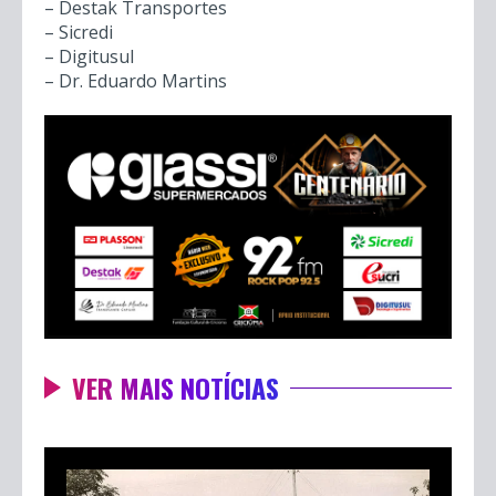
Texto e produção: Manu Justino
Produção de vídeo: Igor Fontana
Giassi Supermercados no Centenário
Capítulo 036: Carvão Mineral
Patrocinadores:
– Plasson do Brasil
– Esucri | Uniasselvi
– Destak Transportes
– Sicredi
– Digitusul
– Dr. Eduardo Martins