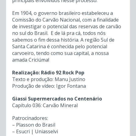
Lauro Müller ao porto de Imbituba, com um
desvio para o porto de Laguna.
Os ingleses começaram a achar que o carvão de
Santa Catarina era de qualidade inferior. Por
isso, a sua exploração começou a enfraquecer,
forçando o governo federal a transferir a
concessão para industriais do Rio de Janeiro,
sendo o empresário Henrique Lage um dos
principais envolvidos nesse processo.
Em 1904, o governo brasileiro estabeleceu a
Comissão do Carvão Nacional, com a finalidade
de investigar o potencial das reservas de carvão
no sul do Brasil. E de lá pra cá, todos nós
sabemos o fim dessa história. A região Sul de
Santa Catarina é conhecida pelo potencial
carvoeiro, tendo como sua capital, a nossa
amada Criciúma!
Realização: Rádio 92 Rock Pop