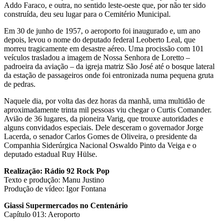
Addo Faraco, e outra, no sentido leste-oeste que, por não ter sido
construída, deu seu lugar para o Cemitério Municipal.
Em 30 de junho de 1957, o aeroporto foi inaugurado e, um ano
depois, levou o nome do deputado federal Leoberto Leal, que
morreu tragicamente em desastre aéreo. Uma procissão com 101
veículos trasladou a imagem de Nossa Senhora de Loretto –
padroeira da aviação – da igreja matriz São José até o bosque lateral
da estação de passageiros onde foi entronizada numa pequena gruta
de pedras.
Naquele dia, por volta das dez horas da manhã, uma multidão de
aproximadamente trinta mil pessoas viu chegar o Curtis Comander.
Avião de 36 lugares, da pioneira Varig, que trouxe autoridades e
alguns convidados especiais. Dele desceram o governador Jorge
Lacerda, o senador Carlos Gomes de Oliveira, o presidente da
Companhia Siderúrgica Nacional Oswaldo Pinto da Veiga e o
deputado estadual Ruy Hülse.
Realização: Rádio 92 Rock Pop
Texto e produção: Manu Justino
Produção de vídeo: Igor Fontana
Giassi Supermercados no Centenário
Capítulo 013: Aeroporto