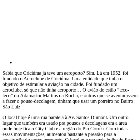
Sabia que Criciúma já teve um aeroporto? Sim. Lá em 1952, foi
fundado o Aeroclube de Criciúma. Uma entidade que tinha o
objetivo de estimular a aviação na cidade. Foi fundado um
aeroclube, só que não tinha aeroporto… O avião do estilo “teco-
teco” do Adamastor Martins da Rocha, e outros que se aventurassem
a fazer o pouso-decolagem, tinham que usar um potreiro no Bairro
São Luiz
O local hoje é uma rua paralela à Av. Santos Dumont. Um outro
lugar que também era usado pra pousos e decolagens era a área
onde hoje fica o City Club e a região do Pio Corrêa. Com todas
essas movimentações, aumentou bastante a pressão para a
construção do nosso aeroporto. O local que era mais indicado ficava