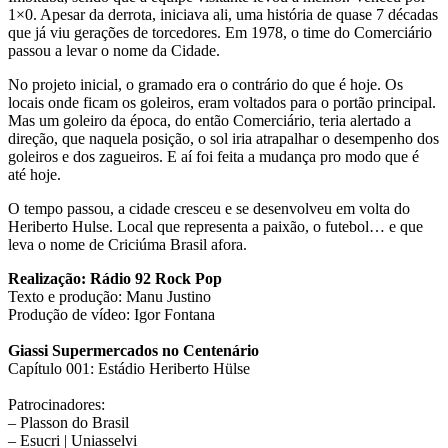
1×0. Apesar da derrota, iniciava ali, uma história de quase 7 décadas
que já viu gerações de torcedores. Em 1978, o time do Comerciário
passou a levar o nome da Cidade.
No projeto inicial, o gramado era o contrário do que é hoje. Os
locais onde ficam os goleiros, eram voltados para o portão principal.
Mas um goleiro da época, do então Comerciário, teria alertado a
direção, que naquela posição, o sol iria atrapalhar o desempenho dos
goleiros e dos zagueiros. E aí foi feita a mudança pro modo que é
até hoje.
O tempo passou, a cidade cresceu e se desenvolveu em volta do
Heriberto Hulse. Local que representa a paixão, o futebol… e que
leva o nome de Criciúma Brasil afora.
Realização: Rádio 92 Rock Pop
Texto e produção: Manu Justino
Produção de vídeo: Igor Fontana
Giassi Supermercados no Centenário
Capítulo 001: Estádio Heriberto Hülse
Patrocinadores:
– Plasson do Brasil
– Esucri | Uniasselvi