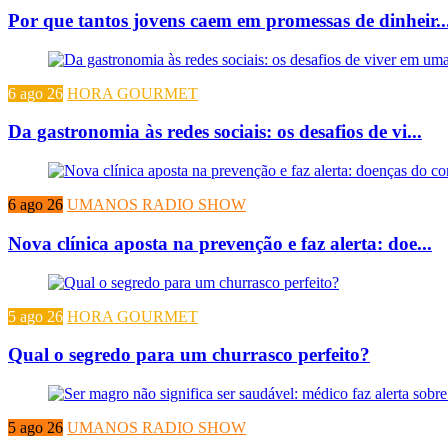
Por que tantos jovens caem em promessas de dinheir..
6 ago 26
HORA GOURMET
Da gastronomia às redes sociais: os desafios de vi...
6 ago 26
UMANOS RADIO SHOW
Nova clínica aposta na prevenção e faz alerta: doe...
5 ago 26
HORA GOURMET
Qual o segredo para um churrasco perfeito?
5 ago 26
UMANOS RADIO SHOW