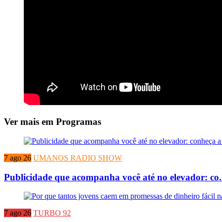
Ver mais em Programas
7 ago 26
UMANOS RADIO SHOW
Publicidade que acompanha você até no elevador: co.
7 ago 26
TURBO 92