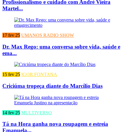
Profissionalismo e cuidado com André Vieira
Martel...
17 fev 25
UMANOS RADIO SHOW
Dr. Max Rego: uma conversa sobre vida, saúde e
ema...
15 fev 25
IGOR FONTANA
Criciúma tropeça diante do Marcílio Dias
14 fev 25
MULTIVERSO
Tá na Hora ganha nova roupagem e estreia
Emanuela...