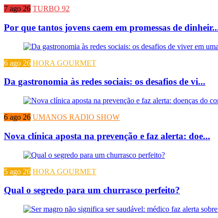
7 ago 26
TURBO 92
Por que tantos jovens caem em promessas de dinheir..
6 ago 26
HORA GOURMET
Da gastronomia às redes sociais: os desafios de vi...
6 ago 26
UMANOS RADIO SHOW
Nova clínica aposta na prevenção e faz alerta: doe...
5 ago 26
HORA GOURMET
Qual o segredo para um churrasco perfeito?