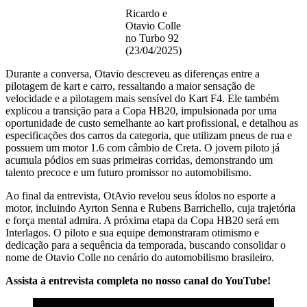
Ricardo e
Otavio Colle
no Turbo 92
(23/04/2025)
Durante a conversa, Otavio descreveu as diferenças entre a
pilotagem de kart e carro, ressaltando a maior sensação de
velocidade e a pilotagem mais sensível do Kart F4. Ele também
explicou a transição para a Copa HB20, impulsionada por uma
oportunidade de custo semelhante ao kart profissional, e detalhou as
especificações dos carros da categoria, que utilizam pneus de rua e
possuem um motor 1.6 com câmbio de Creta. O jovem piloto já
acumula pódios em suas primeiras corridas, demonstrando um
talento precoce e um futuro promissor no automobilismo.
Ao final da entrevista, OtAvio revelou seus ídolos no esporte a
motor, incluindo Ayrton Senna e Rubens Barrichello, cuja trajetória
e força mental admira. A próxima etapa da Copa HB20 será em
Interlagos. O piloto e sua equipe demonstraram otimismo e
dedicação para a sequência da temporada, buscando consolidar o
nome de Otavio Colle no cenário do automobilismo brasileiro.
Assista à entrevista completa no nosso canal do YouTube!