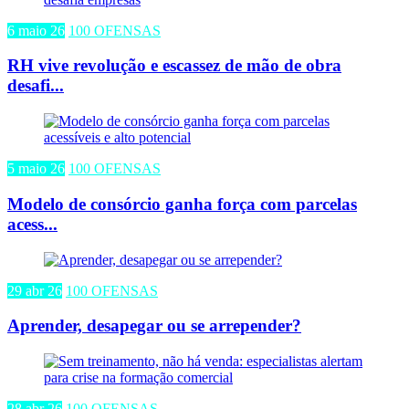
6 maio 26
100 OFENSAS
RH vive revolução e escassez de mão de obra
desafi...
5 maio 26
100 OFENSAS
Modelo de consórcio ganha força com parcelas
acess...
29 abr 26
100 OFENSAS
Aprender, desapegar ou se arrepender?
28 abr 26
100 OFENSAS