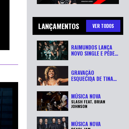
LANÇAMENTOS
VER TODOS
RAIMUNDOS LANÇA
NOVO SINGLE E PEDE
“RESPEITA...
GRAVAÇÃO
ESQUECIDA DE TINA
TURNER É
RECUPERADA APÓ...
MÚSICA NOVA
SLASH FEAT. BRIAN
JOHNSON