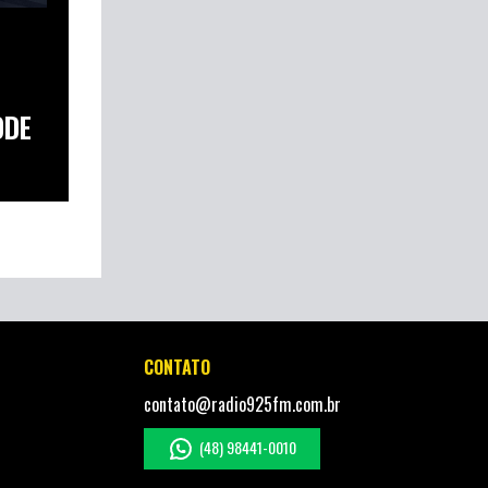
ODE
CONTATO
contato@radio925fm.com.br
(48) 98441-0010