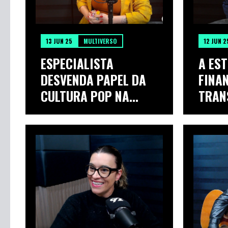
13 JUN 25
MULTIVERSO
12 JUN 2
ESPECIALISTA
A ES
DESVENDA PAPEL DA
FINA
CULTURA POP NA
TRAN
MODA
EM P..