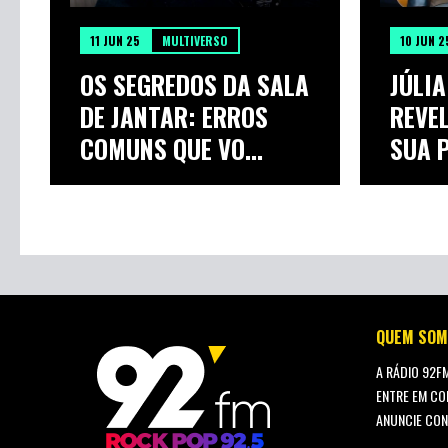
11 JUN 25
MULTIVERSO
10 JUN 2
OS SEGREDOS DA SALA
JÚLI
DE JANTAR: ERROS
REVE
COMUNS QUE VO...
SUA P
QUEM SOM
A RÁDIO 92F
ENTRE EM CO
ANUNCIE CO