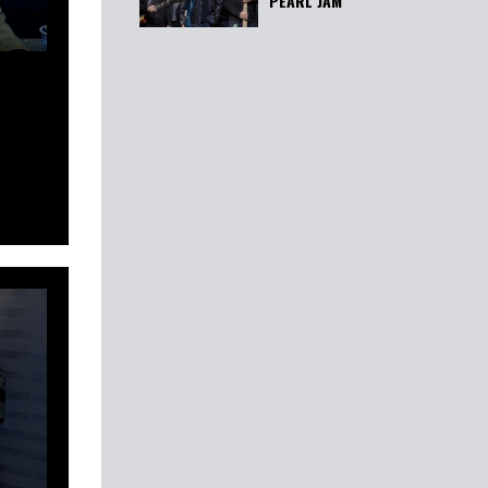
MÚSICA NOVA
PEARL JAM
M