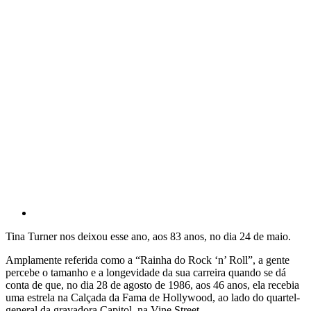
Tina Turner nos deixou esse ano, aos 83 anos, no dia 24 de maio.
Amplamente referida como a “Rainha do Rock ‘n’ Roll”, a gente
percebe o tamanho e a longevidade da sua carreira quando se dá
conta de que, no dia 28 de agosto de 1986, aos 46 anos, ela recebia
uma estrela na Calçada da Fama de Hollywood, ao lado do quartel-
general da gravadora Capitol, na Vine Street.