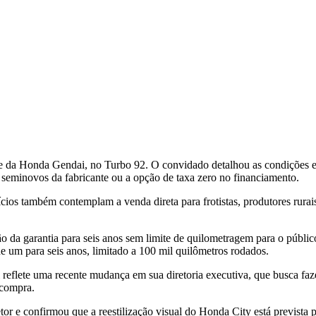
 Honda Gendai, no Turbo 92. O convidado detalhou as condições espec
de seminovos da fabricante ou a opção de taxa zero no financiamento.
ícios também contemplam a venda direta para frotistas, produtores rura
 da garantia para seis anos sem limite de quilometragem para o públic
de um para seis anos, limitado a 100 mil quilômetros rodados.
 reflete uma recente mudança em sua diretoria executiva, que busca fa
ecompra.
or e confirmou que a reestilização visual do Honda City está prevista 