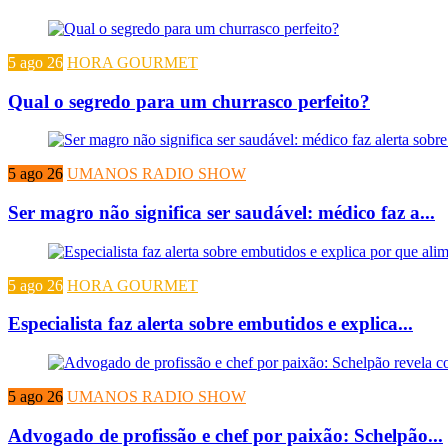
5 ago 26
HORA GOURMET
Qual o segredo para um churrasco perfeito?
5 ago 26
UMANOS RADIO SHOW
Ser magro não significa ser saudável: médico faz a...
5 ago 26
HORA GOURMET
Especialista faz alerta sobre embutidos e explica...
5 ago 26
UMANOS RADIO SHOW
Advogado de profissão e chef por paixão: Schelpão...