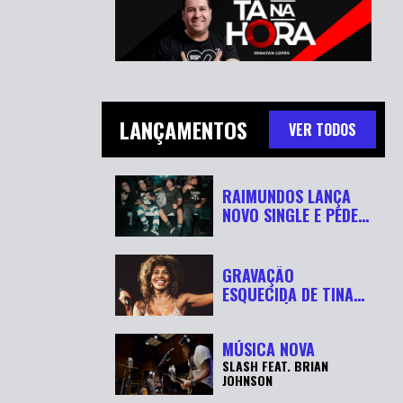
LANÇAMENTOS
VER TODOS
RAIMUNDOS LANÇA
NOVO SINGLE E PEDE
“RESPEITA...
GRAVAÇÃO
ESQUECIDA DE TINA
TURNER É
RECUPERADA APÓ...
MÚSICA NOVA
SLASH FEAT. BRIAN
JOHNSON