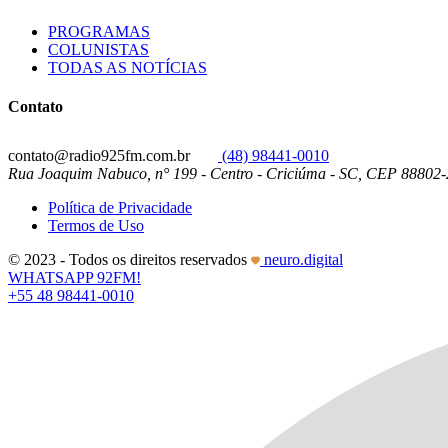
PROGRAMAS
COLUNISTAS
TODAS AS NOTÍCIAS
Contato
contato@radio925fm.com.br
(48) 98441-0010
Rua Joaquim Nabuco, n° 199 - Centro - Criciúma - SC, CEP 88802
Política de Privacidade
Termos de Uso
© 2023 - Todos os direitos reservados
neuro.digital
WHATSAPP 92FM!
+55 48 98441-0010