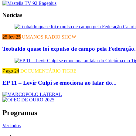
Notícias
25 fev 25
UMANOS RADIO SHOW
Teobaldo quase foi expulso de campo pela Federação.
7 ago 24
DOCUMENTÁRIO TIGRE
EP 11 – Levir Culpi se emociona ao falar do...
Programas
Ver todos