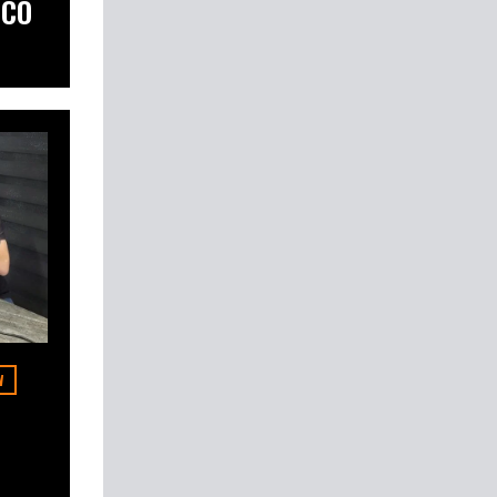
SCO
W