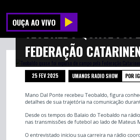
OUÇA AO VIVO
TEOBALDO QUASE FOI 
FEDERAÇÃO CATARINEN
25 FEV 2025
UMANOS RADIO SHOW
POR I
Mano Dal Ponte recebeu Teobaldo, figura conhec
detalhes de sua trajetória na comunicação dur
Desde os tempos do Balaio do Teobaldo na rádio, 
nas transmissões de futebol ao lado de Mateus M
O entrevistado iniciou sua carreira na rádio co