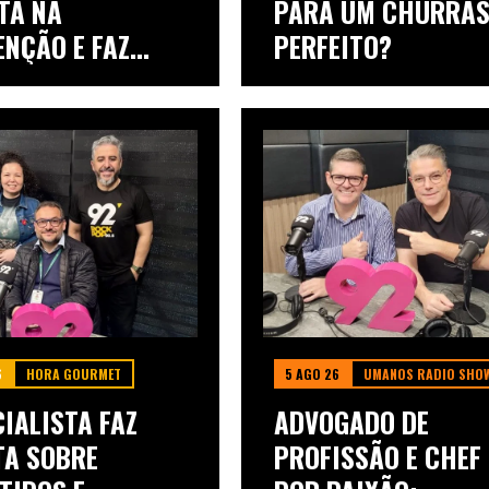
TA NA
PARA UM CHURRA
ENÇÃO E FAZ
PERFEITO?
A: DOE...
6
HORA GOURMET
5 AGO 26
UMANOS RADIO SHO
IALISTA FAZ
ADVOGADO DE
TA SOBRE
PROFISSÃO E CHEF