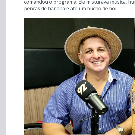
comandou o programa. Ele misturava música, hum
pencas de banana e até um bucho de boi.