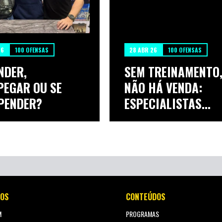
26
100 OFENSAS
28 ABR 26
100 OFENSAS
NDER,
SEM TREINAMENTO
PEGAR OU SE
NÃO HÁ VENDA:
PENDER?
ESPECIALISTAS
ALERT...
OS
CONTEÚDOS
M
PROGRAMAS