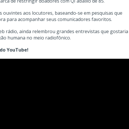
rca de restringir doadores com QI abaixo de 85.
os ouvintes aos locutores, baseando-se em pesquisas que
sora para acompanhar seus comunicadores favoritos.
 rádio, ainda relembrou grandes entrevistas que gostaria
exão humana no meio radiofônico.
 do YouTube!