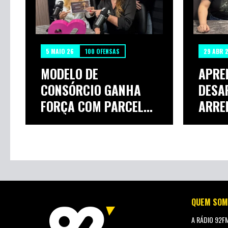
5 MAIO 26
100 OFENSAS
29 ABR 
MODELO DE
APRE
CONSÓRCIO GANHA
DESA
FORÇA COM PARCELAS
ARRE
ACESS...
QUEM SOM
A RÁDIO 92F