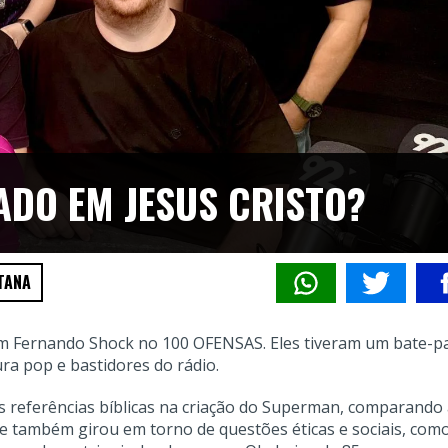
ADO EM JESUS CRISTO?
TANA
am Fernando Shock no 100 OFENSAS. Eles tiveram um bate-p
ra pop e bastidores do rádio.
 referências bíblicas na criação do Superman, comparando
ate também girou em torno de questões éticas e sociais, com