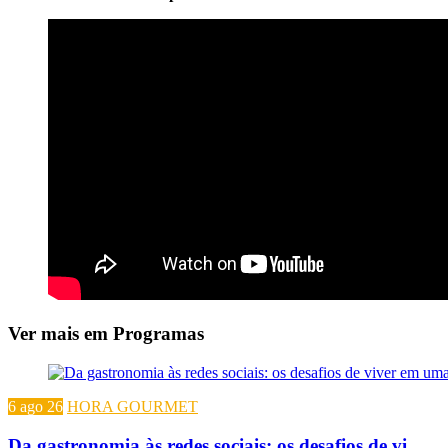
Ver mais em Programas
6 ago 26
HORA GOURMET
Da gastronomia às redes sociais: os desafios de vi...