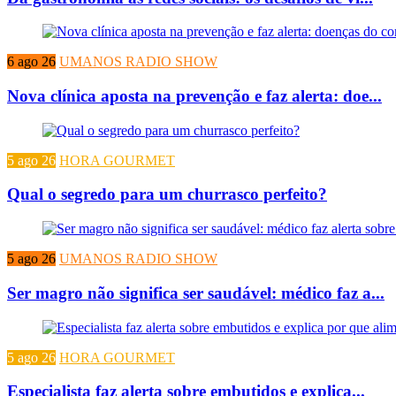
6 ago 26
UMANOS RADIO SHOW
Nova clínica aposta na prevenção e faz alerta: doe...
5 ago 26
HORA GOURMET
Qual o segredo para um churrasco perfeito?
5 ago 26
UMANOS RADIO SHOW
Ser magro não significa ser saudável: médico faz a...
5 ago 26
HORA GOURMET
Especialista faz alerta sobre embutidos e explica...