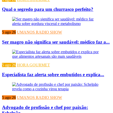
Qual o segredo para um churrasco perfeito?
5 ago 26
UMANOS RADIO SHOW
Ser magro não significa ser saudável: médico faz a...
5 ago 26
HORA GOURMET
Especialista faz alerta sobre embutidos e explica...
5 ago 26
UMANOS RADIO SHOW
Advogado de profissão e chef por paixão:
Schelpão...