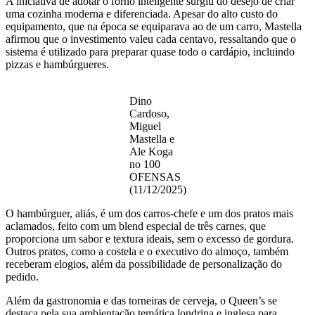
A iniciativa de adotar o forno inteligente surgiu do desejo de criar
uma cozinha moderna e diferenciada. Apesar do alto custo do
equipamento, que na época se equiparava ao de um carro, Mastella
afirmou que o investimento valeu cada centavo, ressaltando que o
sistema é utilizado para preparar quase todo o cardápio, incluindo
pizzas e hambúrgueres.
Dino
Cardoso,
Miguel
Mastella e
Ale Koga
no 100
OFENSAS
(11/12/2025)
O hambúrguer, aliás, é um dos carros-chefe e um dos pratos mais
aclamados, feito com um blend especial de três carnes, que
proporciona um sabor e textura ideais, sem o excesso de gordura.
Outros pratos, como a costela e o executivo do almoço, também
receberam elogios, além da possibilidade de personalização do
pedido.
Além da gastronomia e das torneiras de cerveja, o Queen’s se
destaca pela sua ambientação temática londrina e inglesa para