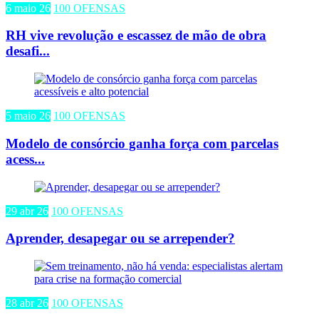
6 maio 26
100 OFENSAS
RH vive revolução e escassez de mão de obra
desafi...
5 maio 26
100 OFENSAS
Modelo de consórcio ganha força com parcelas
acess...
29 abr 26
100 OFENSAS
Aprender, desapegar ou se arrepender?
28 abr 26
100 OFENSAS