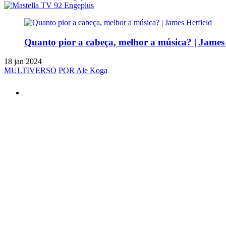
Quanto pior a cabeça, melhor a música? | James 
18 jan 2024
MULTIVERSO
POR Ale Koga